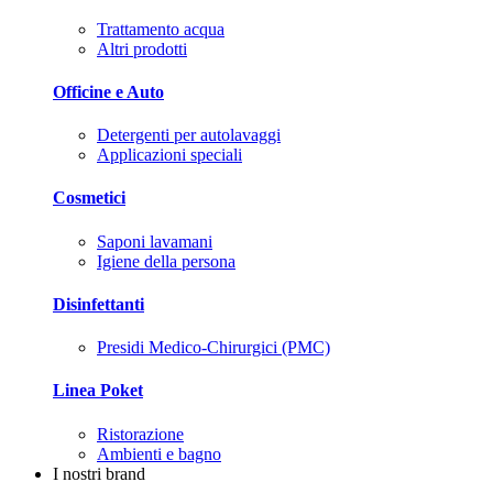
Trattamento acqua
Altri prodotti
Officine e Auto
Detergenti per autolavaggi
Applicazioni speciali
Cosmetici
Saponi lavamani
Igiene della persona
Disinfettanti
Presidi Medico-Chirurgici (PMC)
Linea Poket
Ristorazione
Ambienti e bagno
I nostri brand