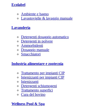
Ecolabel
Ambiente e bagno
Lavastoviglie & lavaggio manuale
Lavanderia
Detergenti dosaggio automatico
Detergenti in polvere
Ammorbidenti
Dosaggio manuale
Smacchiatori
Industria alimentare e zootecnia
Trattamento per impianti CIP
Igienizzanti per impianti CIP
Igienizzanti
Detergenti schiumogeni
Trattamento superfici
Cura del bovino
Wellness Pool & Spa